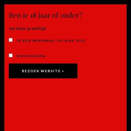
Ben je 18 jaar of ouder?
MENU
Verifieer je leeftijd
MONASTRELL
IK BEN MINIMAAL 18 JAAR OUD
ONTHOUDEN
BIO Vergel Rosé, Bodegas
Pinoso, Vinos Alicante –
Spanje