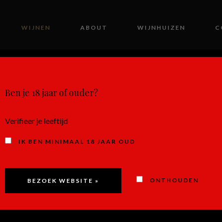
WIJNEN
ABOUT
WIJNHUIZEN
C
MIJN ACCOUNT
Ben je 18 jaar of ouder?
Verifieer je leeftijd
IK BEN MINIMAAL 18 JAAR OUD
CHILI
ONTHOUDEN