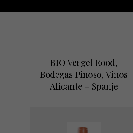
BIO Vergel Rood,
Bodegas Pinoso, Vinos
Alicante – Spanje