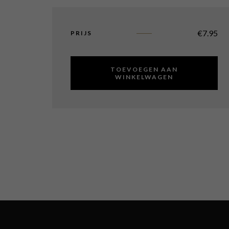
€
7.95
PRIJS
TOEVOEGEN AAN
WINKELWAGEN