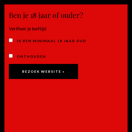
Ben je 18 jaar of ouder?
MENU
Verifieer je leeftijd
MOOIE VOLLE EN
IK BEN MINIMAAL 18 JAAR OUD
ROMIGE CHARDONNAY
ONTHOUDEN
MWC Sunburnt
Chardonnay, Victoria –
Australië