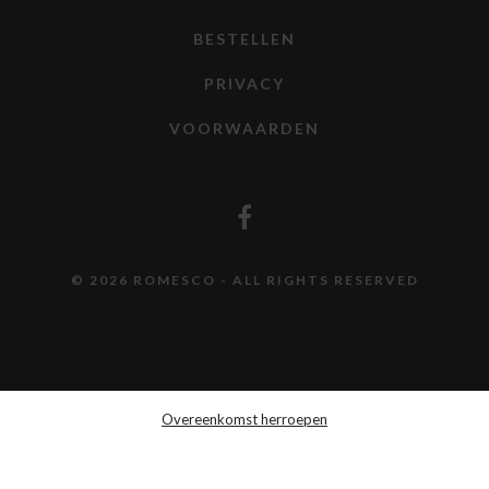
BESTELLEN
PRIVACY
VOORWAARDEN
© 2026 ROMESCO - ALL RIGHTS RESERVED
Overeenkomst herroepen