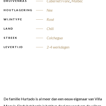
Cabernet Franc
,
Malbec
DRUIVENRAS
Nee
HOUTLAGERING
Rosé
WIJNTYPE
Chili
LAND
Colchagua
STREEK
2-4 werkdagen
LEVERTIJD
De familie Hurtado is al meer dan een eeuw eigenaar van Viña
Maquis. Sinds het begin is het hun doel geweest om de wijnen