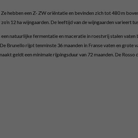
ta. Ze hebben een Z- ZW oriëntatie en bevinden zich tot 480 m bov
er zo’n 12 ha wijngaarden. De leeftijd van de wijngaarden varieert tu
en natuurlijke fermentatie en maceratie in roestvrij stalen vate
De Brunello rijpt tenminste 36 maanden in Franse vaten en grote v
emaakt geldt een minimale rijpingsduur van 72 maanden. De Rosso d