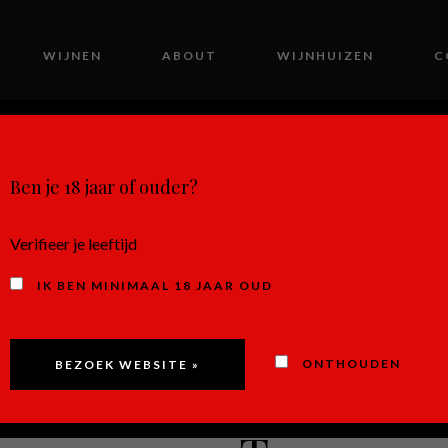
WIJNEN
ABOUT
WIJNHUIZEN
C
MIJN ACCOUNT
Ben je 18 jaar of ouder?
Verifieer je leeftijd
IK BEN MINIMAAL 18 JAAR OUD
Rosso di 
ONTHOUDEN
Castelli 