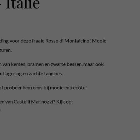
 Italië
uding voor deze fraaie Rosso di Montalcino! Mooie
zuren.
n van kersen, bramen en zwarte bessen, maar ook
tlagering en zachte tannines.
of probeer hem eens bij mooie entrecôte!
en van Castelli Marinozzi? Kijk op:
/