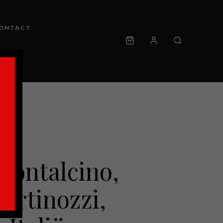
ONTACT
Montalcino,
Martinozzi,