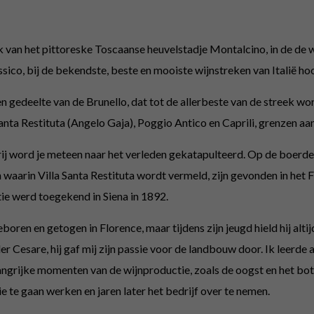
ijk van het pittoreske Toscaanse heuvelstadje Montalcino, in de de
ico, bij de bekendste, beste en mooiste wijnstreken van Italië hoo
en gedeelte van de Brunello, dat tot de allerbeste van de streek
anta Restituta (Angelo Gaja), Poggio Antico en Caprili, grenzen aan
rij word je meteen naar het verleden gekatapulteerd. Op de boerde
arin Villa Santa Restituta wordt vermeld, zijn gevonden in het Fl
ie werd toegekend in Siena in 1892.
boren en getogen in Florence, maar tijdens zijn jeugd hield hij altij
r Cesare, hij gaf mij zijn passie voor de landbouw door. Ik leerd
belangrijke momenten van de wijnproductie, zoals de oogst en het b
ie te gaan werken en jaren later het bedrijf over te nemen.