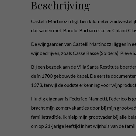
Beschrijving
Castelli Martinozzi ligt tien kilometer zuidwestel
dat samen met, Barolo, Barbarresco en Chianti Class
De wijngaarden van Castelli Martinozzi liggen in e
wijnbedrijven, zoals Casse Basse (Soldera), Pieve S
Bij een bezoek aan de Villa Santa Restituta boerde
de in 1700 gebouwde kapel. De eerste documenten wa
1373, terwijl de oudste erkenning voor wijnproduct
Huidig eigenaar is Federico Nannetti, Federico is ge
bracht mijn zomervakanties door bij mijn grootvade
familietraditie. Ik hielp mijn grootvader bij alle 
om op 21-jarige leeftijd in het wijnhuis van de famil