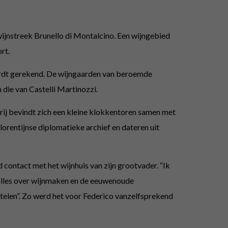
 wijnstreek Brunello di Montalcino. Een wijngebied
rt.
 wordt gerekend. De wijngaarden van beroemde
 die van Castelli Martinozzi.
rij bevindt zich een kleine klokkentoren samen met
orentijnse diplomatieke archief en dateren uit
d contact met het wijnhuis van zijn grootvader. “Ik
e alles over wijnmaken en de eeuwenoude
ottelen”. Zo werd het voor Federico vanzelfsprekend