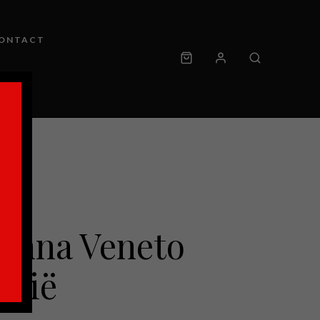
ONTACT
sanna Veneto
alië