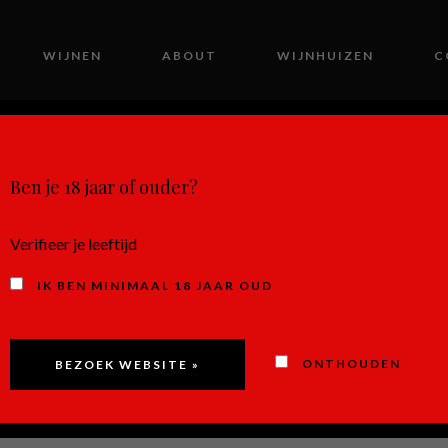
WIJNEN
ABOUT
WIJNHUIZEN
C
MIJN ACCOUNT
Ben je 18 jaar of ouder?
Verifieer je leeftijd
IK BEN MINIMAAL 18 JAAR OUD
Santa Su
ONTHOUDEN
Rosso – It