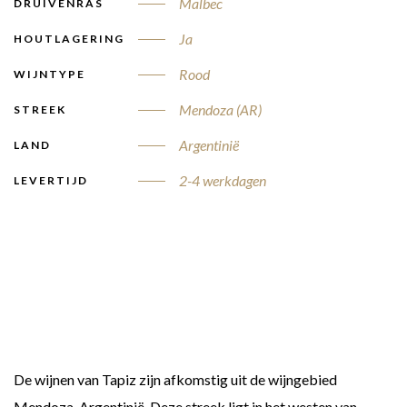
Malbec
DRUIVENRAS
Ja
HOUTLAGERING
Rood
WIJNTYPE
Mendoza (AR)
STREEK
Argentinië
LAND
2-4 werkdagen
LEVERTIJD
De wijnen van Tapiz zijn afkomstig uit de wijngebied
Mendoza, Argentinië. Deze streek ligt in het westen van