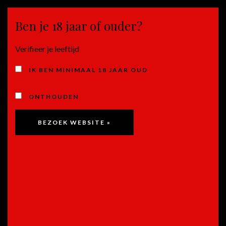
Ben je 18 jaar of ouder?
MENU
Verifieer je leeftijd
ELANDSKLOOF (ZA)
IK BEN MINIMAAL 18 JAAR OUD
ONTHOUDEN
Cape of Good Hope Serruria
Chardonnay, Elandskloof –
Zuid Afrika