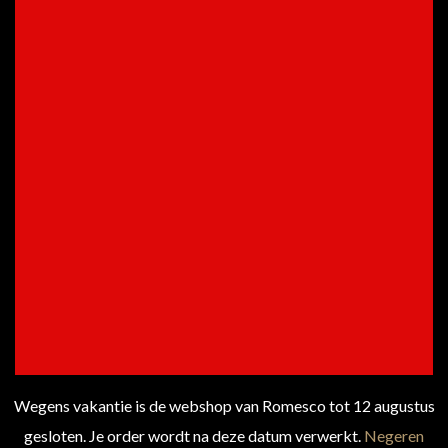
BESTELLEN
PRIVACY
VOORWAARDEN
© 2026 ROMESCO - ALL RIGHTS RESERVED
Wegens vakantie is de webshop van Romesco tot 12 augustus
gesloten. Je order wordt na deze datum verwerkt.
Negeren
Overeenkomst herroepen