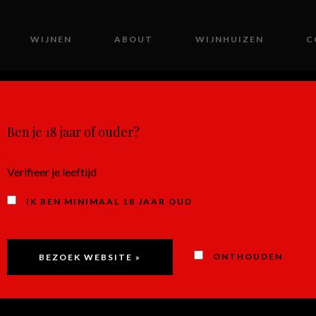
WIJNEN
ABOUT
WIJNHUIZEN
C
MIJN ACCOUNT
Ben je 18 jaar of ouder?
Verifieer je leeftijd
IK BEN MINIMAAL 18 JAAR OUD
MARMELADE
ONTHOUDEN