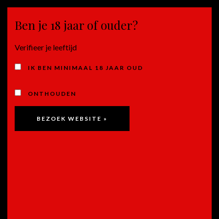
Ben je 18 jaar of ouder?
MENU
Verifieer je leeftijd
OLIJVEN ONLINE KOPEN
IK BEN MINIMAAL 18 JAAR OUD
ONTHOUDEN
Viva Italia!
Door
rolf
Heerlijk… al die nieuwe producten in het assortiment. Neem
nou Calvi, een klein Italiaans familiebedrijf uit Imperia aan de
Ligurische kust. Prachtige olijfolie, pesto en Taggische
olijven…Top! Geluk moet je delen…en dus: Deze week 10%