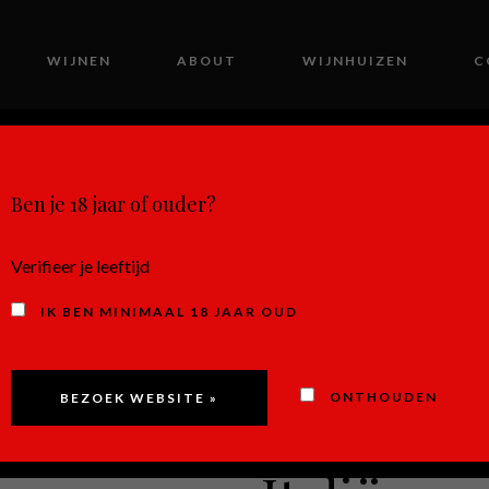
WIJNEN
ABOUT
WIJNHUIZEN
C
MIJN ACCOUNT
Ben je 18 jaar of ouder?
Verifieer je leeftijd
IK BEN MINIMAAL 18 JAAR OUD
Bosco del
ONTHOUDEN
Grigio Ro