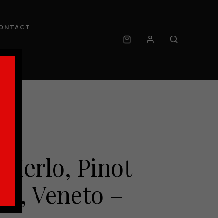
ONTACT
 Merlo, Pinot
sé, Veneto –