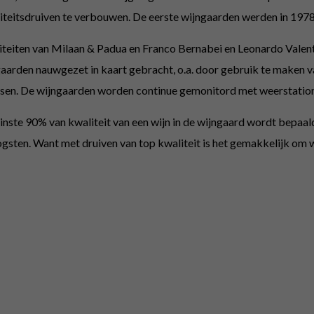
teitsdruiven te verbouwen. De eerste wijngaarden werden in 1978
siteiten van Milaan & Padua en Franco Bernabei en Leonardo Vale
jngaarden nauwgezet in kaart gebracht, o.a. door gebruik te maken va
rassen. De wijngaarden worden continue gemonitord met weerstatio
minste 90% van kwaliteit van een wijn in de wijngaard wordt bepaald
oogsten. Want met druiven van top kwaliteit is het gemakkelijk om 