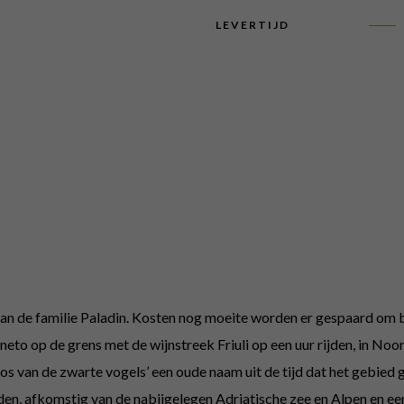
LEVERTIJD
 van de familie Paladin. Kosten nog moeite worden er gespaard om
eneto op de grens met de wijnstreek Friuli op een uur rijden, in Noo
bos van de zwarte vogels’ een oude naam uit de tijd dat het gebie
n, afkomstig van de nabijgelegen Adriatische zee en Alpen en een 