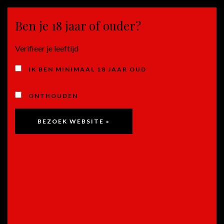
Ben je 18 jaar of ouder?
MENU
Verifieer je leeftijd
2025
IK BEN MINIMAAL 18 JAAR OUD
ONTHOUDEN
Mancura Etnia Merlot, Valle
Central – Chili