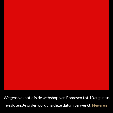
€
9.95
PRIJS
TOEVOEGEN AAN
WINKELWAGEN
Elysee Sauvignon Blanc, IGP
Pays d’Oc – Frankrijk
Wegens vakantie is de webshop van Romesco tot 13 augustus
gesloten. Je order wordt na deze datum verwerkt.
Negeren