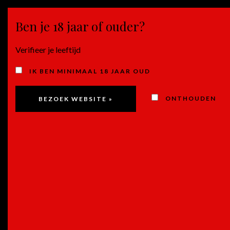
Ben je 18 jaar of ouder?
MENU
Verifieer je leeftijd
IK BEN MINIMAAL 18 JAAR OUD
ONTHOUDEN