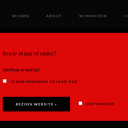
WIJNEN
ABOUT
WIJNHUIZEN
C
MIJN ACCOUNT
Ben je 18 jaar of ouder?
Verifieer je leeftijd
IK BEN MINIMAAL 18 JAAR OUD
BOURGOGNE (F)
ONTHOUDEN