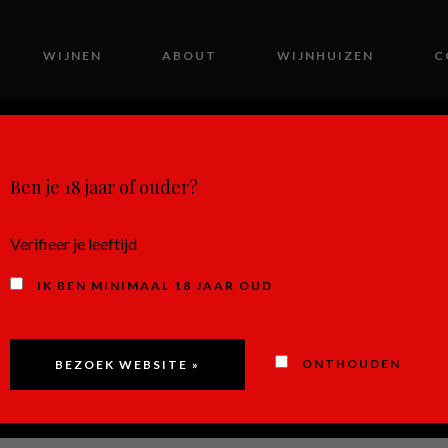
WIJNEN
ABOUT
WIJNHUIZEN
C
MIJN ACCOUNT
Ben je 18 jaar of ouder?
Verifieer je leeftijd
IK BEN MINIMAAL 18 JAAR OUD
Primitivo
ONTHOUDEN
Incanto, P