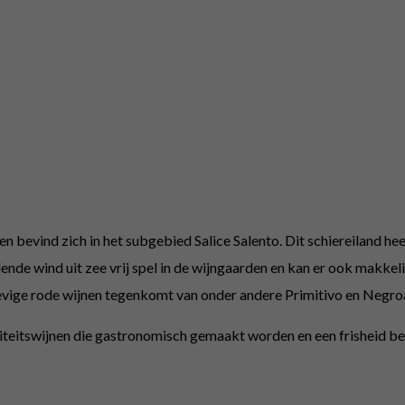
en bevind zich in het subgebied Salice Salento. Dit schiereiland h
lende wind uit zee vrij spel in de wijngaarden en kan er ook makkel
evige rode wijnen tegenkomt van onder andere Primitivo en Negr
iteitswijnen die gastronomisch gemaakt worden en een frisheid beh