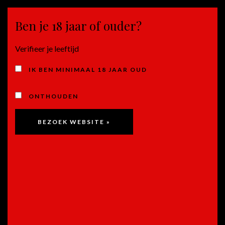
Ben je 18 jaar of ouder?
MENU
Verifieer je leeftijd
PUGLIA (I)
IK BEN MINIMAAL 18 JAAR OUD
ONTHOUDEN
Pinot Grigio PaoloLeo,
Puglia – Italië