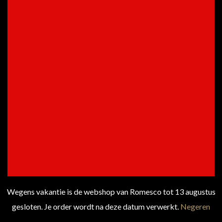
€
19.50
PRIJS
TOEVOEGEN AAN
WINKELWAGEN
Wegens vakantie is de webshop van Romesco tot 13 augustus
gesloten. Je order wordt na deze datum verwerkt.
Negeren
BESTELLEN