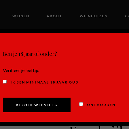
WIJNEN
ABOUT
WIJNHUIZEN
C
MIJN ACCOUNT
Ben je 18 jaar of ouder?
Verifieer je leeftijd
IK BEN MINIMAAL 18 JAAR OUD
Sauvigno
ONTHOUDEN
Champs 