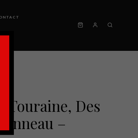
ONTACT
n Touraine, Des
Gonneau –