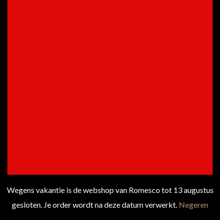
€
8.50
PRIJS
TOEVOEGEN AAN
WINKELWAGEN
A Pasito Lento Chardonnay,
Jumilla – Spanje
Wegens vakantie is de webshop van Romesco tot 13 augustus
gesloten. Je order wordt na deze datum verwerkt.
Negeren