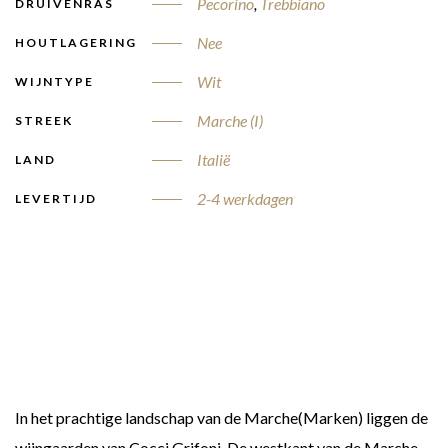
Pecorino
,
Trebbiano
DRUIVENRAS
Nee
HOUTLAGERING
Wit
WIJNTYPE
Marche (I)
STREEK
Italië
LAND
2-4 werkdagen
LEVERTIJD
In het prachtige landschap van de Marche(Marken) liggen de
wijngaarden van Cocci Grifoni. De westkant van de Marche