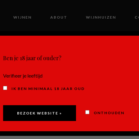
WIJNEN
ABOUT
WIJNHUIZEN
C
MIJN ACCOUNT
Ben je 18 jaar of ouder?
Verifieer je leeftijd
IK BEN MINIMAAL 18 JAAR OUD
Vega de C
ONTHOUDEN
Rueda – 