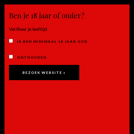
Ben je 18 jaar of ouder?
MENU
Verifieer je leeftijd
WORKSHOP
IK BEN MINIMAAL 18 JAAR OUD
ONTHOUDEN
Workshop met Hollandse Tapas…
Door
rolf
Zondagmiddag 27 april is het weer zo ver… een nieuwe
kookworkshop van Kookerij Akkers in samenwerking met
Romesco Wijnen en Delicatessen! Deze keer staat het maken
van Hollandse Tapas centraal. Op speelse wijze leert u