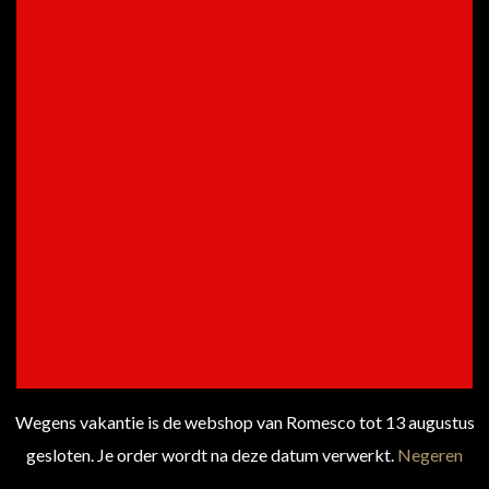
€
14.00
PRIJS
TOEVOEGEN AAN
WINKELWAGEN
Wegens vakantie is de webshop van Romesco tot 13 augustus
gesloten. Je order wordt na deze datum verwerkt.
Negeren