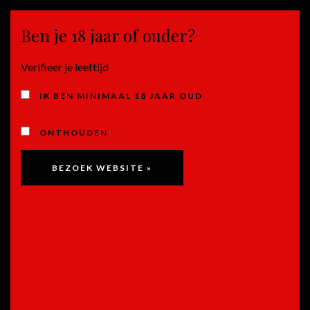
Ben je 18 jaar of ouder?
MENU
Verifieer je leeftijd
2022
IK BEN MINIMAAL 18 JAAR OUD
ONTHOUDEN
A Pasito Lento Chardonnay,
Jumilla – Spanje