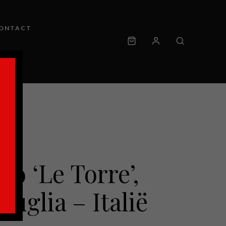
ONTACT
io ‘Le Torre’,
Puglia – Italië