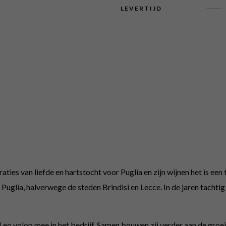
LEVERTIJD
ies van liefde en hartstocht voor Puglia en zijn wijnen het is een t
Puglia, halverwege de steden Brindisi en Lecce. In de jaren tachtig
Leo volop mee in het bedrijf. Samen bouwen zij verder aan de groei