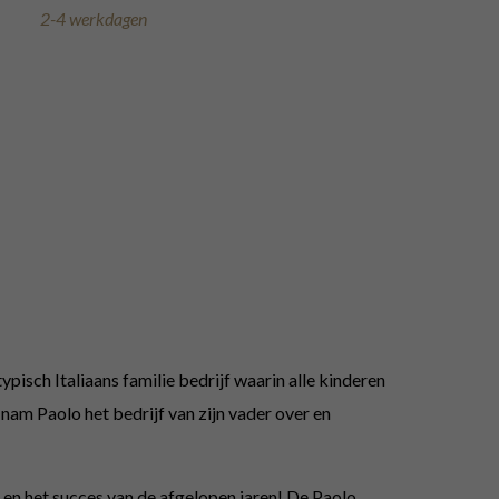
2-4 werkdagen
ypisch Italiaans familie bedrijf waarin alle kinderen
 nam Paolo het bedrijf van zijn vader over en
 en het succes van de afgelopen jaren! De Paolo