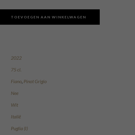
TOEVOEGEN AAN WINKELWAGEN
2022
75 cl.
Fiano
,
Pinot Grigio
Nee
Wit
Italië
Puglia (I)