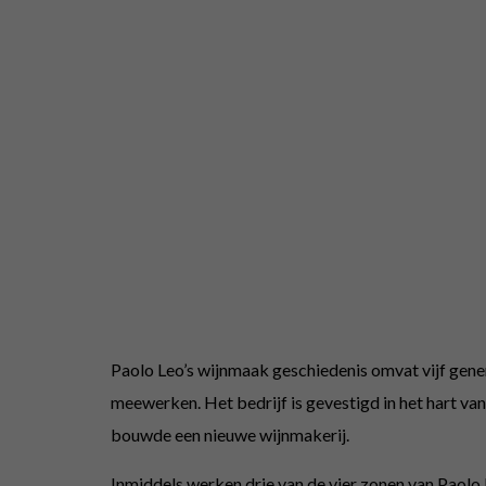
Paolo Leo’s wijnmaak geschiedenis omvat vijf generat
meewerken. Het bedrijf is gevestigd in het hart van 
bouwde een nieuwe wijnmakerij.
Inmiddels werken drie van de vier zonen van Paolo 