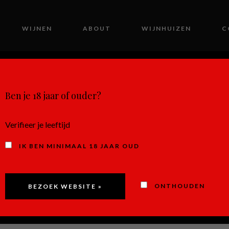
WIJNEN
ABOUT
WIJNHUIZEN
C
MIJN ACCOUNT
Ben je 18 jaar of ouder?
Verifieer je leeftijd
IK BEN MINIMAAL 18 JAAR OUD
Pinot Grig
ONTHOUDEN
Paololeo, 