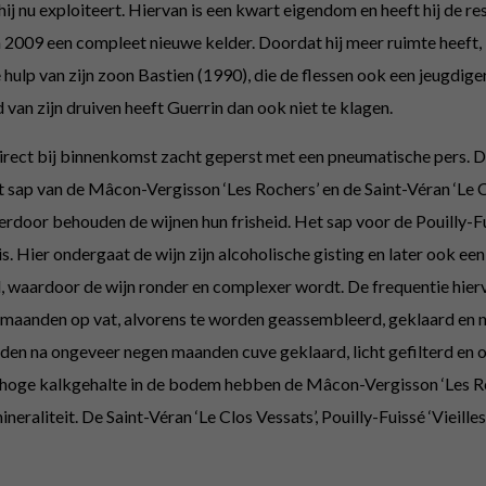
hij nu exploiteert. Hiervan is een kwart eigendom en heeft hij de res
2009 een compleet nieuwe kelder. Doordat hij meer ruimte heeft, ka
hulp van zijn zoon Bastien (1990), die de flessen ook een jeugdiger
d van zijn druiven heeft Guerrin dan ook niet te klagen.
ect bij binnenkomst zacht geperst met een pneumatische pers. Daar
sap van de Mâcon-Vergisson ‘Les Rochers’ en de Saint-Véran ‘Le 
rdoor behouden de wijnen hun frisheid. Het sap voor de Pouilly-Fui
. Hier ondergaat de wijn zijn alcoholische gisting en later ook een 
 waardoor de wijn ronder en complexer wordt. De frequentie hiervan
alf maanden op vat, alvorens te worden geassembleerd, geklaard en 
den na ongeveer negen maanden cuve geklaard, licht gefilterd en o
 hoge kalkgehalte in de bodem hebben de Mâcon-Vergisson ‘Les Roch
mineraliteit. De Saint-Véran ‘Le Clos Vessats’, Pouilly-Fuissé ‘Vieill