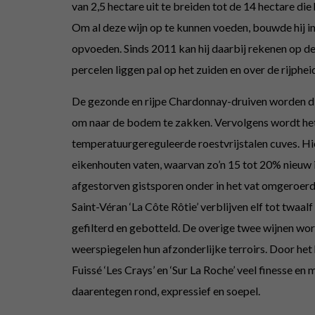
van 2,5 hectare uit te breiden tot de 14 hectare die 
Om al deze wijn op te kunnen voeden, bouwde hij in 
opvoeden. Sinds 2011 kan hij daarbij rekenen op de 
percelen liggen pal op het zuiden en over de rijphei
De gezonde en rijpe Chardonnay-druiven worden dir
om naar de bodem te zakken. Vervolgens wordt het 
temperatuurgereguleerde roestvrijstalen cuves. Hie
eikenhouten vaten, waarvan zo’n 15 tot 20% nieuw is
afgestorven gistsporen onder in het vat omgeroerd,
Saint-Véran ‘La Côte Rôtie’ verblijven elf tot twa
gefilterd en gebotteld. De overige twee wijnen wor
weerspiegelen hun afzonderlijke terroirs. Door het
Fuissé ‘Les Crays’ en ‘Sur La Roche’ veel finesse en 
daarentegen rond, expressief en soepel.