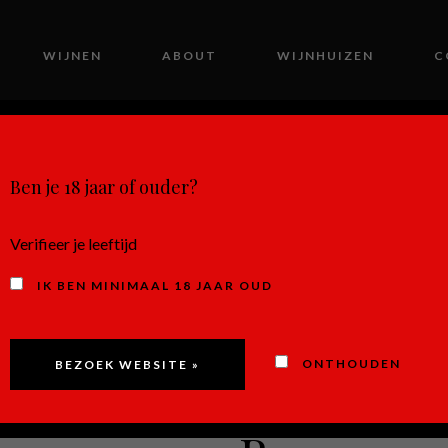
WIJNEN
ABOUT
WIJNHUIZEN
C
MIJN ACCOUNT
Ben je 18 jaar of ouder?
Verifieer je leeftijd
IK BEN MINIMAAL 18 JAAR OUD
Saint-Vér
ONTHOUDEN
Vessats’ 