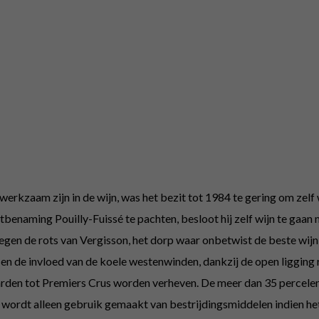
 werkzaam zijn in de wijn, was het bezit tot 1984 te gering om zel
naming Pouilly-Fuissé te pachten, besloot hij zelf wijn te gaan m
tegen de rots van Vergisson, het dorp waar onbetwist de beste wi
n de invloed van de koele westenwinden, dankzij de open ligging r
aarden tot Premiers Crus worden verheven. De meer dan 35 percel
 wordt alleen gebruik gemaakt van bestrijdingsmiddelen indien het n