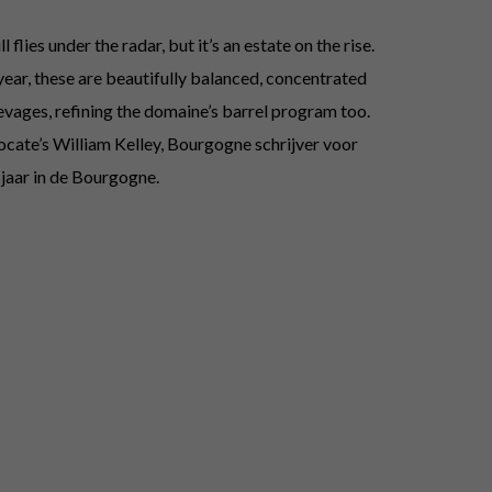
lies under the radar, but it’s an estate on the rise.
year, these are beautifully balanced, concentrated
vages, refining the domaine’s barrel program too.
ocate’s William Kelley, Bourgogne schrijver voor
jaar in de Bourgogne.